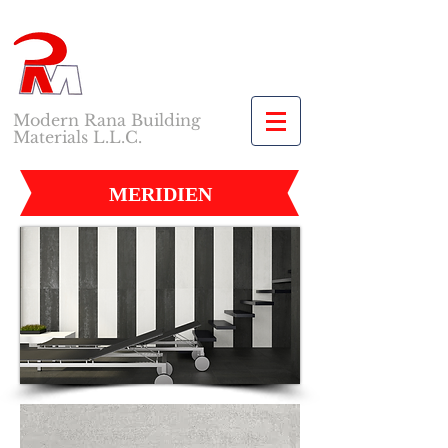
Modern Rana Building
Materials L.L.C.
MERIDIEN